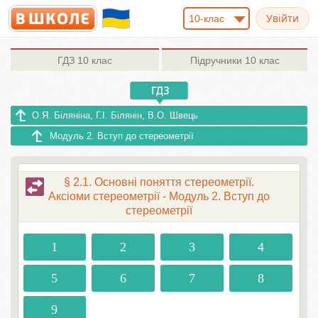
10-клас
ГДЗ
10 клас
Підручники
10 клас
О.Я. Біляніна, Г.І. Білянін, В.О. Швець
Модуль 2. Вступ до стереометрії
§ 2.1. Основні поняття стереометрії.
Аксіоми стереометрії - Модуль 2. Вступ до
стереометрії
1
2
3
4
5
6
7
8
9