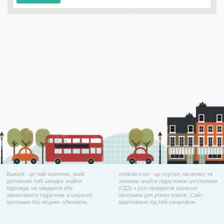
Вшколі - це твій помічник, який
vshkole.com - це портал, на якому ти
допоможе тобі швидко знайти
зможеш знайти підручники і роз'язники
відповідь на завдання або
(ГДЗ) з усіх предметів шкільної
завантажити підручник зі шкільної
програми для різних класів. Сайт
програми без жодних обмежень.
адаптовано під твій смартфон.