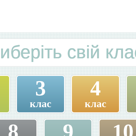
иберіть свій кла
3
4
клас
клас
8
9
10