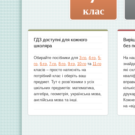
клас
ГДЗ доступні для кожного
Виріш
школяра
без п
Обирайте посібники для
3-го
,
4-го
,
5-
На на
го
,
6-го
,
7-го
,
8-го
,
9-го
,
10-го
та
11-го
знайде
класів – просто натисніть на
які ск
потрібний клас і оберіть ваш
кваліф
предмет. Тут є розв’язники з усіх
вправи
шкільних предметів: математика,
кількі
алгебра, геометрія, українська мова,
друка
англійська мова та інші.
Кожне
на «ві