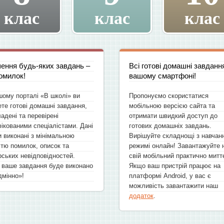
клас
клас
клас
ення будь-яких завдань –
Всі готові домашні завданн
омилок!
вашому смартфоні!
шому порталі «В школі» ви
Пропонуємо скористатися
те готові домашні завдання,
мобільною версією сайта та
ладені та перевірені
отримати швидкий доступ до
ікованими спеціалістами. Дані
готових домашніх завдань.
 виконані з мінімальною
Вирішуйте складнощі з навчан
стю помилок, описок та
режимі онлайн! Завантажуйте 
рських невідповідностей.
свій мобільний практично митт
 ваше завдання буде виконано
Якщо ваш пристрій працює на
дмінно»!
платформі Android, у вас є
можливість завантажити наш
додаток
.