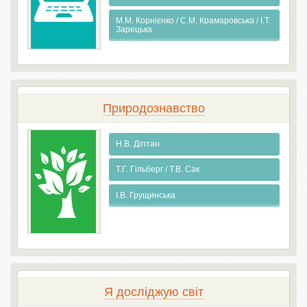
М.М. Корнієнко / С.М. Крамаровська / І.Т.
Зарецька
Природознавство
Н.В. Діптан
Т.Г. Гільберг / Т.В. Сак
І.В. Грущинська
Я досліджую світ