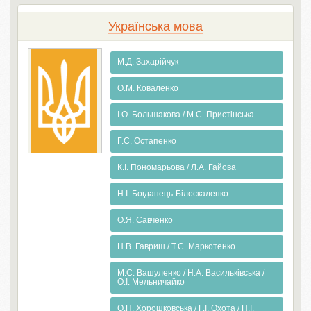
Українська мова
М.Д. Захарійчук
О.М. Коваленко
І.О. Большакова / М.С. Пристінська
Г.С. Остапенко
К.І. Пономарьова / Л.А. Гайова
Н.І. Богданець-Білоскаленко
О.Я. Савченко
Н.В. Гавриш / Т.С. Маркотенко
М.С. Вашуленко / Н.А. Васильківська /
О.І. Мельничайко
О.Н. Хорошковська / Г.І. Охота / Н.І.