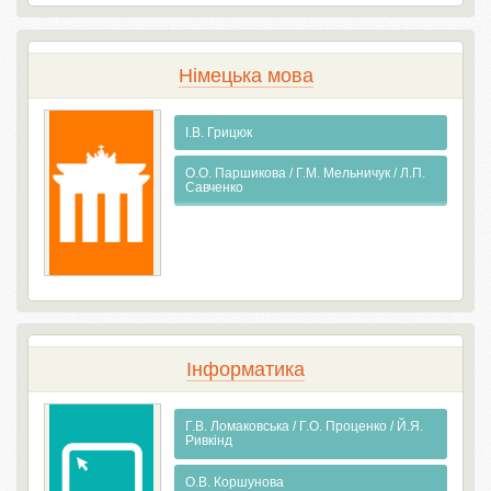
Німецька мова
І.В. Грицюк
О.О. Паршикова / Г.М. Мельничук / Л.П.
Савченко
Інформатика
Г.В. Ломаковська / Г.О. Проценко / Й.Я.
Ривкінд
О.В. Коршунова