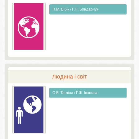
Н.М. Бібік / Г.П. Бондарчук
Людина і світ
О.В. Тагліна / Г.Ж. Іванова