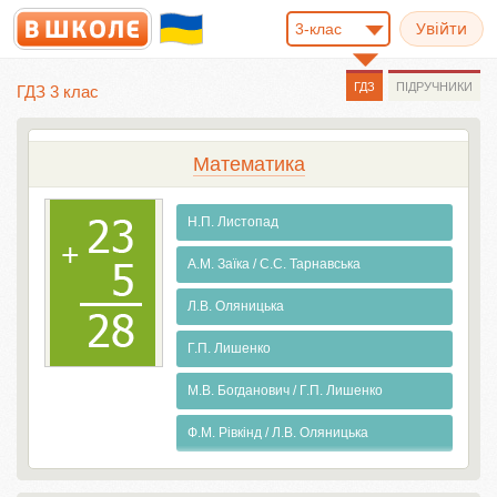
3-клас
ГДЗ
ПІДРУЧНИКИ
ГДЗ 3 клас
Математика
Н.П. Листопад
А.М. Заїка / С.С. Тарнавська
Л.В. Оляницька
Г.П. Лишенко
М.В. Богданович / Г.П. Лишенко
Ф.М. Рівкінд / Л.В. Оляницька