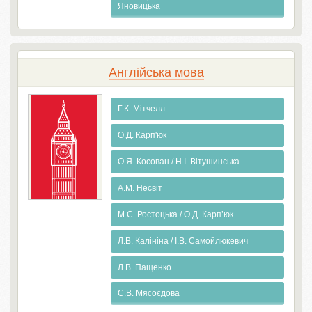
Яновицька
Англiйська мова
Г.К. Мітчелл
О.Д. Карп'юк
О.Я. Косован / Н.І. Вітушинська
А.М. Несвіт
М.Є. Ростоцька / О.Д. Карп’юк
Л.В. Калініна / І.В. Самойлюкевич
Л.В. Пащенко
С.В. Мясоєдова