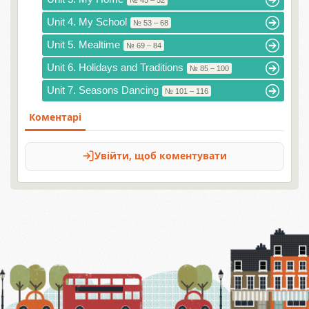
№ 45 – 52
Unit 4. My School
№ 53 – 68
Unit 5. Mealtime
№ 69 – 84
Unit 6. Holidays and Traditions
№ 85 – 100
Unit 7. Seasons Dancing
№ 101 – 116