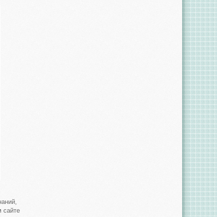
наний,
м сайте