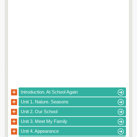
+
Introduction. At School Again
+
Unit 1. Nature. Seasons
+
Unit 2. Our School
+
Unit 3. Meet My Family
+
Unit 4. Appearance