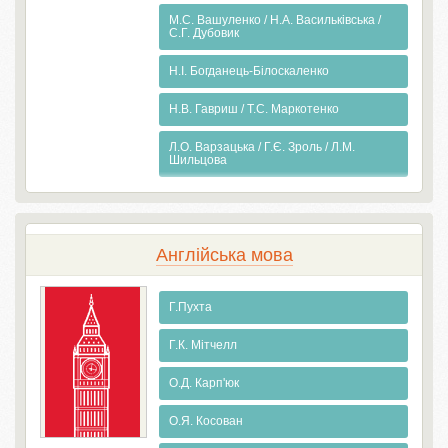
М.С. Вашуленко / Н.А. Васильківська /
С.Г. Дубовик
Н.І. Богданець-Білоскаленко
Н.В. Гавриш / Т.С. Маркотенко
Л.О. Варзацька / Г.Є. Зроль / Л.М.
Шильцова
Англiйська мова
Г.Пухта
Г.К. Мітчелл
О.Д. Карп'юк
О.Я. Косован