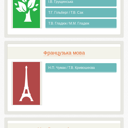
І.В. Грущинська
Т.Г. Гільберг / Т.В. Сак
Т.В. Гладюк / М.М. Гладюк
Французька мова
Н.П. Чумак / Т.В. Кривошеєва