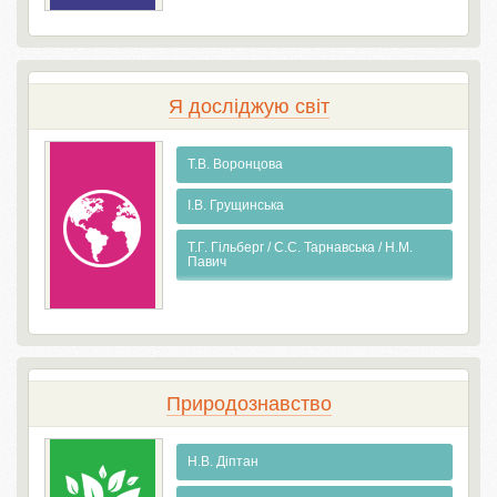
Я досліджую світ
Т.В. Воронцова
І.В. Грущинська
Т.Г. Гільберг / С.С. Тарнавська / Н.М.
Павич
Природознавство
Н.В. Діптан