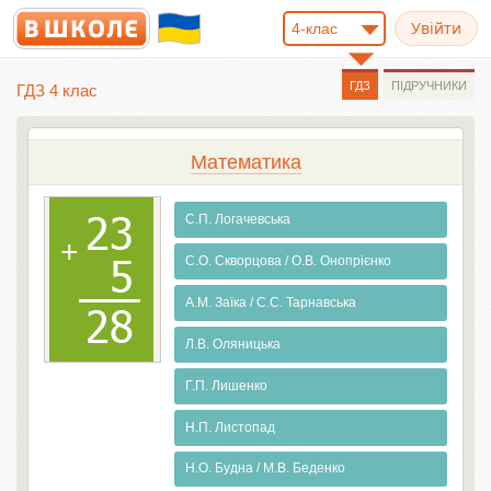
4-клас
ГДЗ
ПІДРУЧНИКИ
ГДЗ 4 клас
Математика
С.П. Логачевська
С.О. Скворцова / О.В. Онопрієнко
А.М. Заїка / С.С. Тарнавська
Л.В. Оляницька
Г.П. Лишенко
Н.П. Листопад
Н.О. Будна / М.В. Беденко