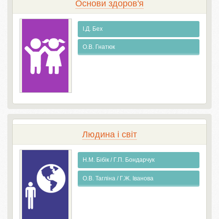
Основи здоров'я
І.Д. Бех
О.В. Гнaтюк
Людина і світ
Н.М. Бібік / Г.П. Бондарчук
О.В. Тагліна / Г.Ж. Іванова