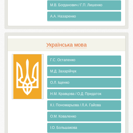
М.В. Богданович / Г.П. Лишенко
А.А. Назаренко
Українська мова
Г.С. Остапенко
М.Д. Захарійчук
О.Л. Іщенко
Н.М. Кравцова / О.Д. Придаток
К.І. Пономарьова / Л.А. Гайова
О.М. Коваленко
І.О. Большакова