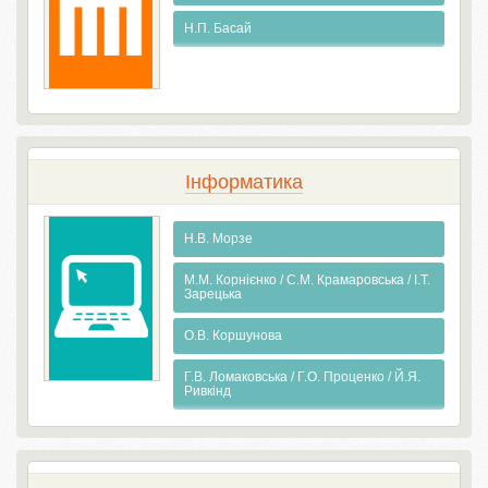
Н.П. Басай
Інформатика
Н.В. Морзе
М.М. Корнієнко / С.М. Крамаровська / І.Т.
Зарецька
О.В. Коршунова
Г.В. Ломаковська / Г.О. Проценко / Й.Я.
Ривкінд