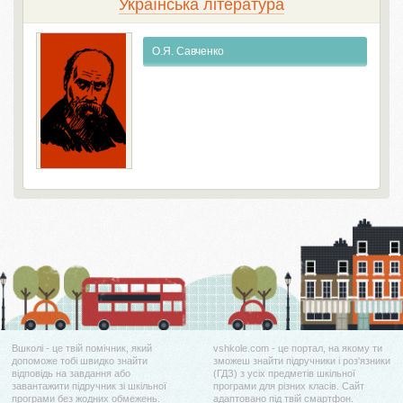
Українська література
О.Я. Савченко
Вшколі - це твій помічник, який
vshkole.com - це портал, на якому ти
допоможе тобі швидко знайти
зможеш знайти підручники і роз'язники
відповідь на завдання або
(ГДЗ) з усіх предметів шкільної
завантажити підручник зі шкільної
програми для різних класів. Сайт
програми без жодних обмежень.
адаптовано під твій смартфон.