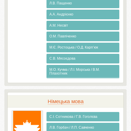
Л.В. Пащенко
А.А. Андрієнко
А.М. Несвіт
О.М. Павліченко
М.Є. Ростоцька / О.Д. Карп’юк
С.В. Мясоєдова
М.О. Кучма / Л.І. Морська / В.М.
Плахотник
Німецька мова
С.І. Сотникова / Г.В. Гоголєва
Л.В. Горбач / Л.П. Савченко