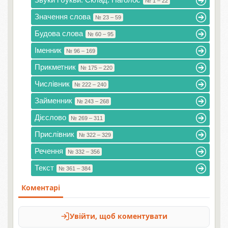
№ 1 – 22
Значення слова
№ 23 – 59
Будова слова
№ 60 – 95
Іменник
№ 96 – 169
Прикметник
№ 175 – 220
Числівник
№ 222 – 240
Займенник
№ 243 – 268
Дієслово
№ 269 – 311
Прислівник
№ 322 – 329
Речення
№ 332 – 356
Текст
№ 361 – 384