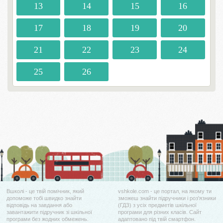
13
14
15
16
17
18
19
20
21
22
23
24
25
26
Вшколі - це твій помічник, який
vshkole.com - це портал, на якому ти
допоможе тобі швидко знайти
зможеш знайти підручники і роз'язники
відповідь на завдання або
(ГДЗ) з усіх предметів шкільної
завантажити підручник зі шкільної
програми для різних класів. Сайт
програми без жодних обмежень.
адаптовано під твій смартфон.