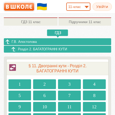
11-клас
ГДЗ
11 клас
Підручники
11 клас
Г.В. Апостолова
Розділ 2. БАГАТОГРАННІ КУТИ
§ 11. Двогранні кути - Розділ 2.
БАГАТОГРАННІ КУТИ
1
2
3
4
5
6
7
8
9
10
11
12