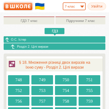
7-клас
ГДЗ
7 клас
Підручники
7 клас
О.С. Істер
Розділ 2. Цілі вирази
§ 18. Множення різниці двох виразів на
їхню суму - Розділ 2. Цілі вирази
748
749
750
751
752
753
754
755
756
757
758
759