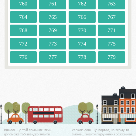
760
761
762
763
764
765
766
767
768
769
770
771
772
773
774
775
776
777
778
779
Вшколі - це твій помічник, який
vshkole.com - це портал, на якому ти
допоможе тобі швидко знайти
зможеш знайти підручники і роз'язники