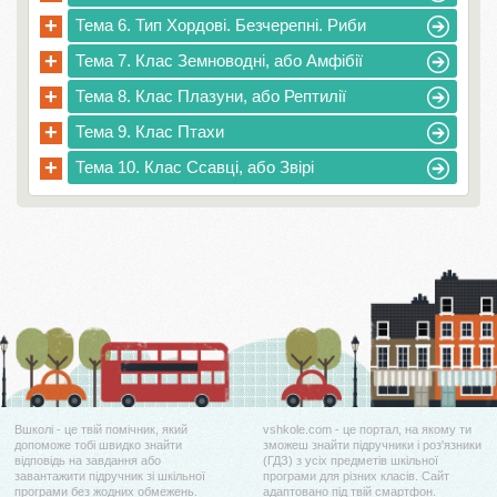
+
Тема 6. Тип Хордові. Безчерепні. Риби
+
Тема 7. Клас Земноводні, або Амфібії
+
Тема 8. Клас Плазуни, або Рептилії
+
Тема 9. Клас Птахи
+
Тема 10. Клас Ссавці, або Звірі
Вшколі - це твій помічник, який
vshkole.com - це портал, на якому ти
допоможе тобі швидко знайти
зможеш знайти підручники і роз'язники
відповідь на завдання або
(ГДЗ) з усіх предметів шкільної
завантажити підручник зі шкільної
програми для різних класів. Сайт
програми без жодних обмежень.
адаптовано під твій смартфон.