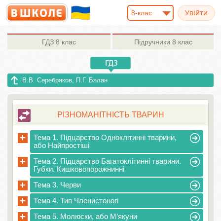
8-клас
ГДЗ
8 клас
Підручники
8 клас
В.В. Серебряков, П.Г. Балан
РІЗНОМАНІТНІСТЬ ТВАРИН
+
Тема 1. Підцарство Одноклітинні тварини,
або Найпростіші
+
Тема 2. Підцарство Багатоклітинні тварини.
Губки. Кишковопорожнинні
+
Тема 3. Черви
+
Тема 4. Тип Членистоногі
+
Тема 5. Молюски, або М’якуни