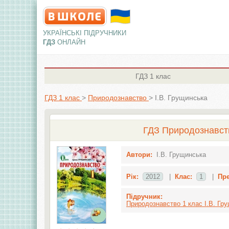
УКРАЇНСЬКІ ПІДРУЧНИКИ
ГДЗ
ОНЛАЙН
ГДЗ
1 клас
ГДЗ 1 клас
>
Природознавство
>
І.В. Грущинська
ГДЗ Природознавство
Автори:
І.В. Грущинська
Рік:
2012
|
Клас:
1
|
Пр
Підручник:
Природознавство 1 клас І.В. Гру