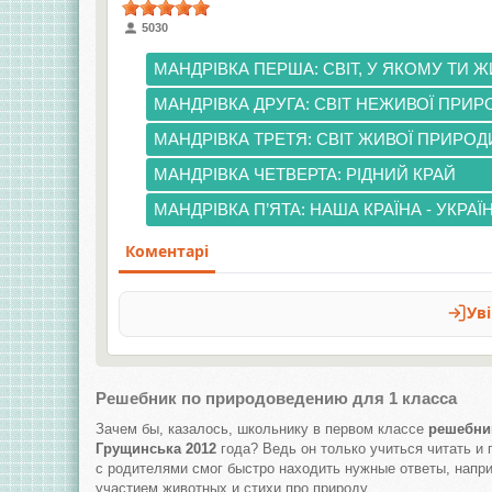
5030
МАНДРІВКА ПЕРША: СВІТ, У ЯКОМУ ТИ 
МАНДРІВКА ДРУГА: СВІТ НЕЖИВОЇ ПРИР
МАНДРІВКА ТРЕТЯ: СВІТ ЖИВОЇ ПРИРОД
МАНДРІВКА ЧЕТВЕРТА: РІДНИЙ КРАЙ
МАНДРІВКА П’ЯТА: НАША КРАЇНА - УКРАЇ
Решебник по природоведению для 1 класса
Зачем бы, казалось, школьнику в первом классе
решебник
Грущинська 2012
года? Ведь он только учиться читать и п
с родителями смог быстро находить нужные ответы, наприм
участием животных и стихи про природу.