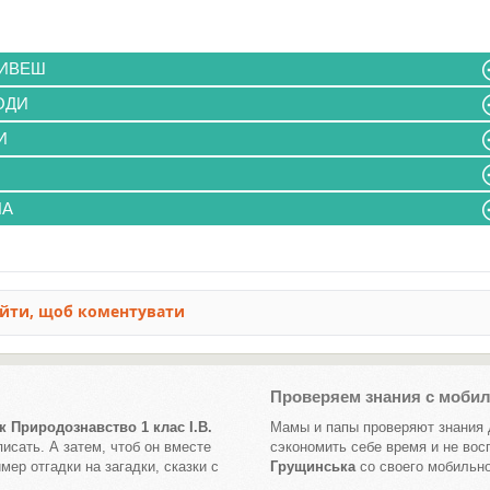
ЖИВЕШ
ОДИ
И
НА
Проверяем знания с моби
 Природознавство 1 клас І.В.
Мамы и папы проверяют знания 
исать. А затем, чтоб он вместе
сэкономить себе время и не во
ер отгадки на загадки, сказки с
Грущинська
со своего мобильн