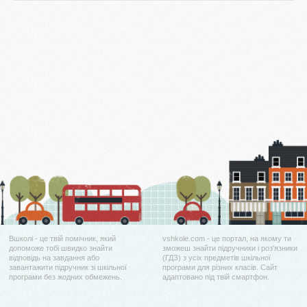
Вшколі - це твій помічник, який
vshkole.com - це портал, на якому ти
допоможе тобі швидко знайти
зможеш знайти підручники і роз'язники
відповідь на завдання або
(ГДЗ) з усіх предметів шкільної
завантажити підручник зі шкільної
програми для різних класів. Сайт
програми без жодних обмежень.
адаптовано під твій смартфон.