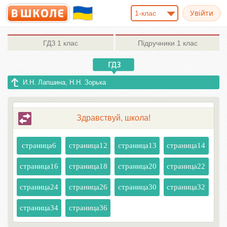
1-клас
ГДЗ
1 клас
Підручники
1 клас
И.Н. Лапшина, H.H. Зорька
Здравствуй, школа!
страница6
страница12
страница13
страница14
страница16
страница18
страница20
страница22
страница24
страница26
страница30
страница32
страница34
страница36