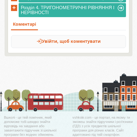
+
Розділ 4. ТРИГОНОМЕТРИЧНІ РІВНЯННЯ І
НЕРІВНОСТІ
Вшколі - це твій помічник, який
vshkole.com - це портал, на якому ти
допоможе тобі швидко знайти
зможеш знайти підручники і роз'язники
відповідь на завдання або
(ГДЗ) з усіх предметів шкільної
завантажити підручник зі шкільної
програми для різних класів. Сайт
програми без жодних обмежень.
адаптовано під твій смартфон.