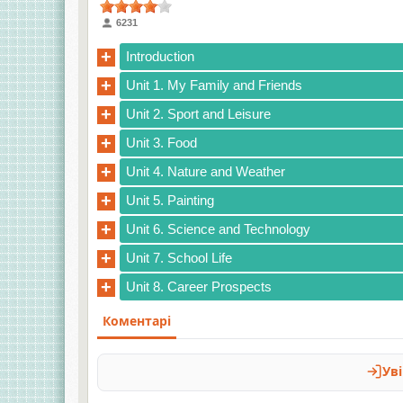
6231
+
Introduction
+
Unit 1. My Family and Friends
+
Unit 2. Sport and Leisure
+
Unit 3. Food
+
Unit 4. Nature and Weather
+
Unit 5. Painting
+
Unit 6. Science and Technology
+
Unit 7. School Life
+
Unit 8. Career Prospects