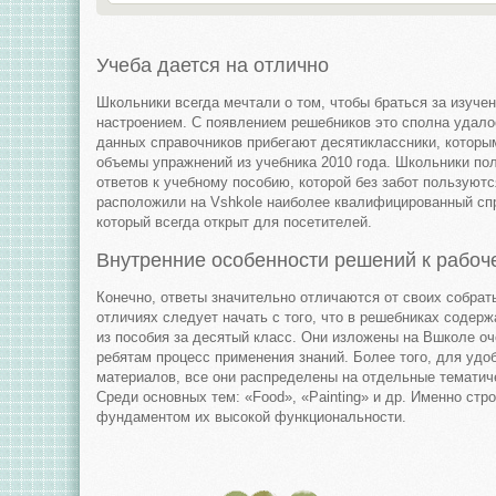
Учеба дается на отлично
Школьники всегда мечтали о том, чтобы браться за изучен
настроением. С появлением решебников это сполна удало
данных справочников прибегают десятиклассники, которы
объемы упражнений из учебника 2010 года. Школьники п
ответов к учебному пособию, которой без забот пользуют
расположили на Vshkole наиболее квалифицированный сп
который всегда открыт для посетителей.
Внутренние особенности решений к рабоч
Конечно, ответы значительно отличаются от своих собрать
отличиях следует начать с того, что в решебниках содер
из пособия за десятый класс. Они изложены на Вшколе о
ребятам процесс применения знаний. Более того, для удо
материалов, все они распределены на отдельные тематиче
Среди основных тем: «Food», «Painting» и др. Именно стр
фундаментом их высокой функциональности.