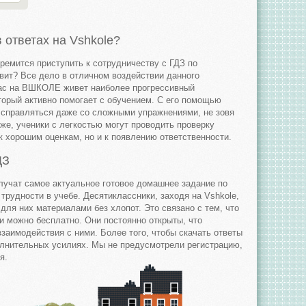
в ответах на Vshkole?
ремится приступить к сотрудничеству с ГДЗ по
вит? Все дело в отличном воздействии данного
 нас на ВШКОЛЕ живет наиболее прогрессивный
торый активно помогает с обучением. С его помощью
й справляться даже со сложными упражнениями, не зовя
же, ученики с легкостью могут проводить проверку
 к хорошим оценкам, но и к появлению ответственности.
ДЗ
лучат самое актуальное готовое домашнее задание по
рудности в учебе. Десятиклассники, заходя на Vshkole,
для них материалами без хлопот. Это связано с тем, что
и можно бесплатно. Они постоянно открыты, что
заимодействия с ними. Более того, чтобы скачать ответы
олнительных усилиях. Мы не предусмотрели регистрацию,
я.