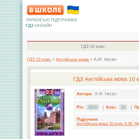
УКРАЇНСЬКІ ПІДРУЧНИКИ
ГДЗ
ОНЛАЙН
ГДЗ
10 клас
ГДЗ 10 клас
>
Англiйська мова
>
А.М. Несвіт
ГДЗ Англійська мова 10 к
Автори:
А.М. Несвіт
Рік:
2010
|
Клас:
10
|
Пр
Підручник:
Англійська мова 10 клас А.М. Нес