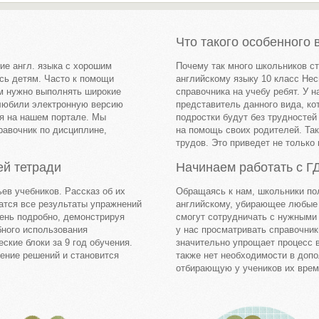
Что такого особенного 
ие англ. языка с хорошим
Почему так много школьников ст
сь детям. Часто к помощи
английскому языку 10 класс Нес
м нужно выполнять широкие
справочника на учебу ребят. У
олюбили электронную версию
представитель данного вида, ко
ся на нашем портале. Мы
подростки будут без трудносте
равочник по дисциплине,
на помощь своих родителей. Так
трудов. Это приведет не только
ей тетради
Начинаем работать с Г
ев учебников. Рассказ об их
Обращаясь к нам, школьники по
жатся все результаты упражнений
английскому, убирающее любые т
чень подробно, демонстрируя
смогут сотрудничать с нужными 
бного использования
у нас просматривать справочник
ские блоки за 9 год обучения.
значительно упрощает процесс в
оение решений и становится
также нет необходимости в доп
отбирающую у учеников их врем