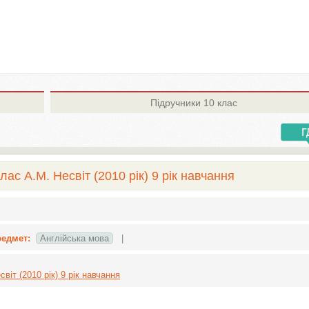
Підручники
10 клас
лас А.М. Несвіт (2010 рік) 9 рік навчання
едмет:
Англiйська мова
|
віт (2010 рік) 9 рік навчання