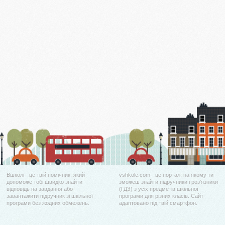
Вшколі - це твій помічник, який
vshkole.com - це портал, на якому ти
допоможе тобі швидко знайти
зможеш знайти підручники і роз'язники
відповідь на завдання або
(ГДЗ) з усіх предметів шкільної
завантажити підручник зі шкільної
програми для різних класів. Сайт
програми без жодних обмежень.
адаптовано під твій смартфон.