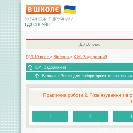
УКРАЇНСЬКІ ПІДРУЧНИКИ
ГДЗ
ОНЛАЙН
ГДЗ
10 клас
ГДЗ 10 клас
>
Біологія
>
К.М. Задорожний
К.М. Задорожний
Вкладиш. Зошит для лабораторних та практичних 
Практична робота 2. Розв'язування тип
т
1
2
3