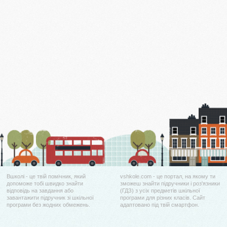
Вшколі - це твій помічник, який
vshkole.com - це портал, на якому ти
допоможе тобі швидко знайти
зможеш знайти підручники і роз'язники
відповідь на завдання або
(ГДЗ) з усіх предметів шкільної
завантажити підручник зі шкільної
програми для різних класів. Сайт
програми без жодних обмежень.
адаптовано під твій смартфон.