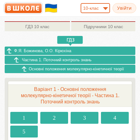
10-клас
ГДЗ
10 клас
Підручники
10 клас
Ф.Я. Божинова, О.О. Кірюхіна
Частина 1. Поточний контроль знань
Основні положення молекулярно-кінетичної теорії
Варіант 1 - Основні положення
молекулярно-кінетичної теорії - Частина 1.
Поточний контроль знань
1
2
3
4
5