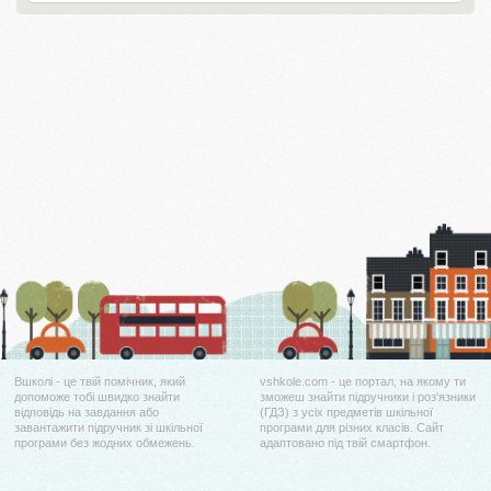
Вшколі - це твій помічник, який
vshkole.com - це портал, на якому ти
допоможе тобі швидко знайти
зможеш знайти підручники і роз'язники
відповідь на завдання або
(ГДЗ) з усіх предметів шкільної
завантажити підручник зі шкільної
програми для різних класів. Сайт
програми без жодних обмежень.
адаптовано під твій смартфон.