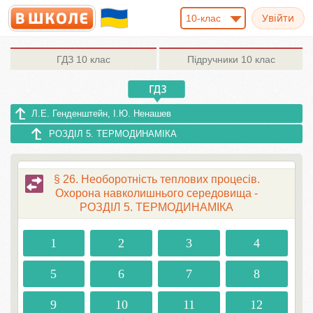
10-клас
ГДЗ
10 клас
Підручники
10 клас
Л.Е. Генденштейн, І.Ю. Ненашев
РОЗДІЛ 5. ТЕРМОДИНАМІКА
§ 26. Необоротність теплових процесів.
Охорона навколишнього середовища -
РОЗДІЛ 5. ТЕРМОДИНАМІКА
1
2
3
4
5
6
7
8
9
10
11
12