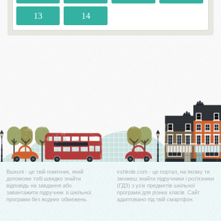
13
14
Вшколі - це твій помічник, який
vshkole.com - це портал, на якому ти
допоможе тобі швидко знайти
зможеш знайти підручники і роз'язники
відповідь на завдання або
(ГДЗ) з усіх предметів шкільної
завантажити підручник зі шкільної
програми для різних класів. Сайт
програми без жодних обмежень.
адаптовано під твій смартфон.