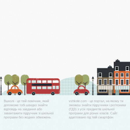
Вшколі - це твій помічник, який
vshkole.com - це портал, на якому ти
допоможе тобі швидко знайти
зможеш знайти підручники і роз'язники
відповідь на завдання або
(ГДЗ) з усіх предметів шкільної
завантажити підручник зі шкільної
програми для різних класів. Сайт
програми без жодних обмежень.
адаптовано під твій смартфон.