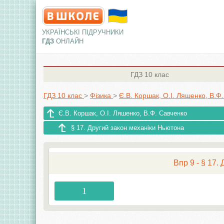
УКРАЇНСЬКІ ПІДРУЧНИКИ
ГДЗ
ОНЛАЙН
ГДЗ
10 клас
ГДЗ 10 клас
>
Фізика
>
Є.В. Коршак, О.І. Ляшенко, В.Ф
Є.В. Коршак, О.І. Ляшенко, В.Ф. Савченко
§ 17. Другий закон механіки Ньютона
Впр 9 - § 17.
1