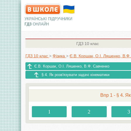
УКРАЇНСЬКІ ПІДРУЧНИКИ
ГДЗ
ОНЛАЙН
ГДЗ
10 клас
ГДЗ 10 клас
>
Фізика
>
Є.В. Коршак, О.І. Ляшенко, В.Ф
Є.В. Коршак, О.І. Ляшенко, В.Ф. Савченко
§ 4. Як розв'язувати задачі кінематики
Впр 1 - § 4. Я
1
2
3