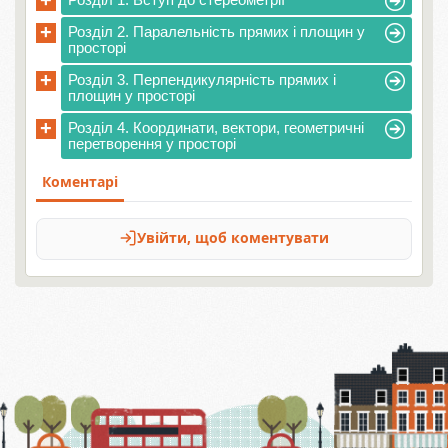
+
+
Розділ 2. Паралельність прямих і площин у
просторі
+
Розділ 3. Перпендикулярність прямих і
площин у просторі
+
Розділ 4. Координати, вектори, геометричні
перетворення у просторі