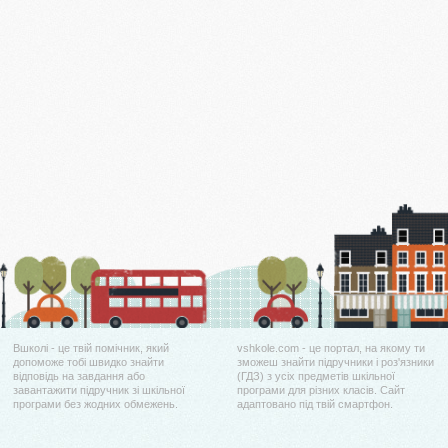
Вшколі - це твій помічник, який
vshkole.com - це портал, на якому ти
допоможе тобі швидко знайти
зможеш знайти підручники і роз'язники
відповідь на завдання або
(ГДЗ) з усіх предметів шкільної
завантажити підручник зі шкільної
програми для різних класів. Сайт
програми без жодних обмежень.
адаптовано під твій смартфон.