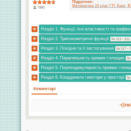
Підручник:
Математика 10 клас Г.П. Бевз, В.
7201
+
Розділ 1. Функції, їхні властивості та графіки
+
Розділ 2. Тригонометричні функції
№ 213 – 511
+
Розділ 3. Похідна та її застосування
№ 517 – 
+
Розділ 4. Паралельність прямих і площин
№ 
+
Розділ 5. Перпендикулярність прямих і площ
+
Розділ 6. Координати і вектори у просторі
№ 