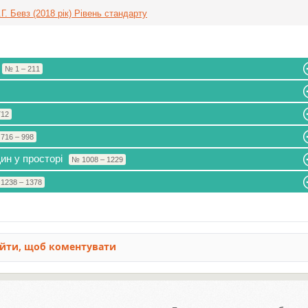
Г. Бевз (2018 рік) Рівень стандарту
№ 1 – 211
712
716 – 998
ин у просторі
№ 1008 – 1229
1238 – 1378