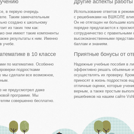
бучению
Другие аспекты работы
се, в первую очередь
Использование ответов в режим
еле. Таким замечательным
с решебниками на ВШКОЛЕ влияет
льно создано к школьному
Он не отягощен ни большим кол
оит из таких тем как:
порядке предлагаются к просмо
ако они имеют такие компоненты
сотрудничество с правильными о
также результаты к ним. Именно
высококачественными представи
в учебе.
баллам и знаниям.
атематике в 10 классе
Приятные бонусы от от
ами по математике. Особенно
Надежные учебные пособия в ли
проверки подростками
эффективно решать объемные и 
у мы сделали все возможное,
осуществлять их проверку. Кро
бным.
приносят в жизнь подростков ещ
отличные оценки, которые учени
le не предусмотрел даже
верным, а также простым выпол
 новой программе. Мы
решебников на нашем сайте Vshk
телям совершенно бесплатно.