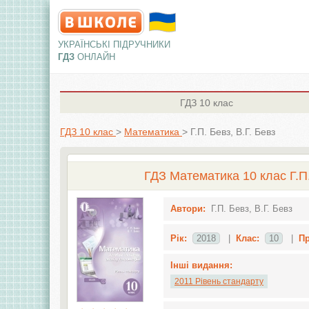
УКРАЇНСЬКІ ПІДРУЧНИКИ
ГДЗ
ОНЛАЙН
ГДЗ
10 клас
ГДЗ 10 клас
>
Математика
>
Г.П. Бевз, В.Г. Бевз
ГДЗ Математика 10 клас Г.П. 
Автори:
Г.П. Бевз, В.Г. Бевз
Рік:
2018
|
Клас:
10
|
Пр
Інші видання:
2011 Рівень стандарту