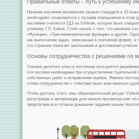
Правильные ответы – путь к успешному о
Начиная изучение математики уровня стандарта в 10 клас
необходимо ознакомиться с лучшим помощником в этом д
пособием считается ГДЗ на Vshkole, которое было специа
учебнику Г.П. Бевза. Стоит начать с того, что решение сост
«Функции», «Тригонометрические функции» и другие. Одн
как выполнение задач, записанные в поэтапной форме, а 
это строение помогает школьникам в достижения успехов 
Основы сотрудничества с решениями по м
Ученики десятого класса постоянно пользуются решебник
эти пособия необходимы при осуществлении тщательной 
собственных работ и исправлении ошибок. Именно поэтом
чтобы сотрудничество с ответами было максимально удо
Чтобы достичь этого, наш образовательный ресурс Vshko
регистрации и авторизации для начала просмотра книг по
предлагаем все готовые домашние задания нашим посети