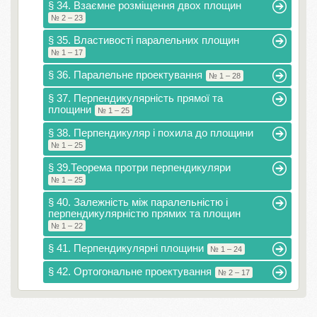
§ 34. Взаємне розміщення двох площин
№ 2 – 23
§ 35. Властивості паралельних площин
№ 1 – 17
§ 36. Паралельне проектування
№ 1 – 28
§ 37. Перпендикулярність прямої та
площини
№ 1 – 25
§ 38. Перпендикуляр і похила до площини
№ 1 – 25
§ 39.Теорема протри перпендикуляри
№ 1 – 25
§ 40. Залежність між паралельністю і
перпендикулярністю прямих та площин
№ 1 – 22
§ 41. Перпендикулярні площини
№ 1 – 24
§ 42. Ортогональне проектування
№ 2 – 17