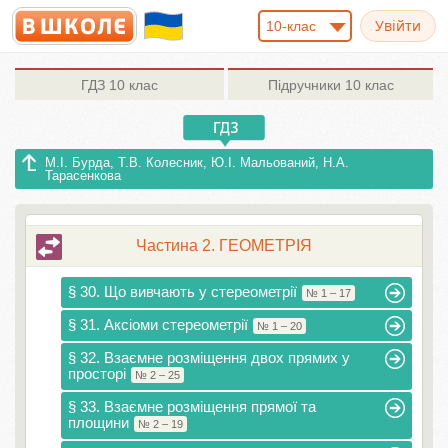
10-клас
ГДЗ
10 клас
Підручники
10 клас
М.І. Бурда, Т.В. Колесник, Ю.І. Мальований, Н.А.
Тарасенкова
Частина 2. ГЕОМЕТРІЯ
§ 30. Що вивчають у стереометрії
№ 1 – 17
§ 31. Аксіоми стереометрії
№ 1 – 20
§ 32. Взаємне розміщення двох прямих у
просторі
№ 2 – 25
§ 33. Взаємне розміщення прямої та
площини
№ 2 – 19