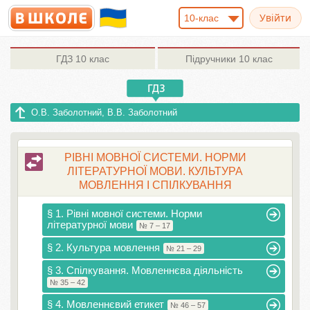
10-клас
ГДЗ
10 клас
Підручники
10 клас
О.В. Заболотний, В.В. Заболотний
РІВНІ МОВНОЇ СИСТЕМИ. НОРМИ
ЛІТЕРАТУРНОЇ МОВИ. КУЛЬТУРА
МОВЛЕННЯ І СПІЛКУВАННЯ
§ 1. Рівні мовної системи. Норми
літературної мови
№ 7 – 17
§ 2. Культура мовлення
№ 21 – 29
§ 3. Спілкування. Мовленнєва діяльність
№ 35 – 42
§ 4. Мовленнєвий етикет
№ 46 – 57