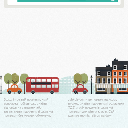
Вшколі - це твій помічник, який
vshkole.com - це портал, на якому ти
допоможе тобі швидко знайти
зможеш знайти підручники і роз'язники
відповідь на завдання або
(ГДЗ) з усіх предметів шкільної
завантажити підручник зі шкільної
програми для різних класів. Сайт
програми без жодних обмежень.
адаптовано під твій смартфон.