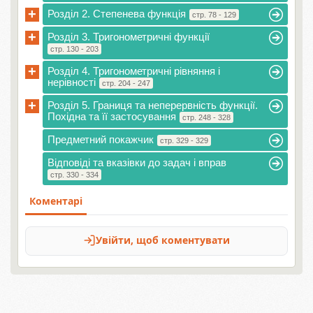
+
Розділ 2. Степенева функція
стр. 78 - 129
+
Розділ 3. Тригонометричні функції
стр. 130 - 203
+
Розділ 4. Тригонометричні рівняння і
нерівності
стр. 204 - 247
+
Розділ 5. Границя та неперервність функції.
Похідна та її застосування
стр. 248 - 328
Предметний покажчик
стр. 329 - 329
Відповіді та вказівки до задач і вправ
стр. 330 - 334