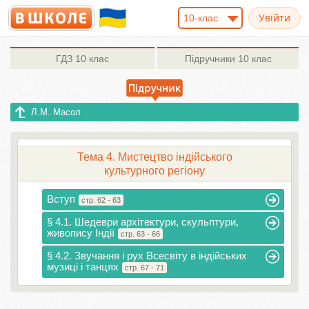
10-клас
ГДЗ
10 клас
Підручники
10 клас
Л.М. Масол
Тема 4. Мистецтво індійського
культурного регіону
Вступ
стр. 62 - 63
§ 4.1. Шедеври архітектури, скульптури,
живопису Індії
стр. 63 - 66
§ 4.2. Звучання і рух Всесвіту в індійських
музиці і танцях
стр. 67 - 71