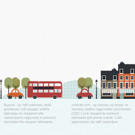
Вшколі - це твій помічник, який
vshkole.com - це портал, на якому ти
допоможе тобі швидко знайти
зможеш знайти підручники і роз'язники
відповідь на завдання або
(ГДЗ) з усіх предметів шкільної
завантажити підручник зі шкільної
програми для різних класів. Сайт
програми без жодних обмежень.
адаптовано під твій смартфон.