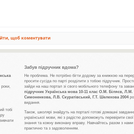
Забув підручник вдома?
нська
Не проблема. Не потрібно бігти додому за книжкою на перер
просити сусіда по парті розділити з тобою підручник. Прост
 роки,
зайди на наш портал зі свого мобільного телефону та зава
підручник Українська мова 10-11 клас О.М. Біляєв, Л.М.
Симоненкова, Л.В. Скуратівський, Г.Т. Шелехова 2004
ро
видання.
ий тобі
Також, школярі знайдуть на порталі готові домашні завданн
ару
української мови, які з радістю допоможуть перевірити свої
 вивчати
знання та кожну виконану вправу. Навчайтесь разом з нами
практично та з задоволенням.