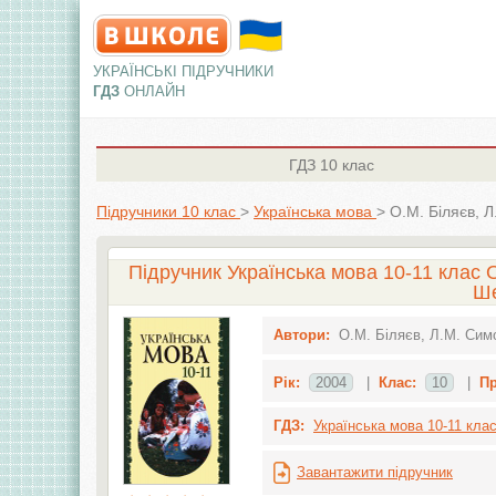
УКРАЇНСЬКІ ПІДРУЧНИКИ
ГДЗ
ОНЛАЙН
ГДЗ
10 клас
Підручники 10 клас
>
Українська мова
>
О.М. Біляєв, Л
Підручник Українська мова 10-11 клас О
Ше
Автори:
О.М. Біляєв, Л.М. Симо
Рік:
2004
|
Клас:
10
|
Пр
ГДЗ:
Українська мова 10-11 клас
Завантажити підручник