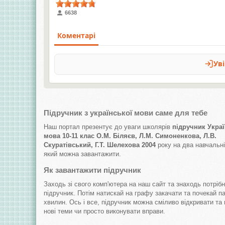
6638
Підручник з української мови саме для тебе
Наш портал презентує до уваги школярів
підручник Украї
мова 10-11 клас О.М. Біляєв, Л.М. Симоненкова, Л.В.
Скуратівський, Г.Т. Шелехова 2004
року на два навчальні
який можна завантажити.
Як завантажити підручник
Заходь зі свого комп'ютера на наш сайт та знаходь потрібн
підручник. Потім натискай на графу закачати та почекай п
хвилин. Ось і все, підручник можна сміливо відкривати та
нові теми чи просто виконувати вправи.