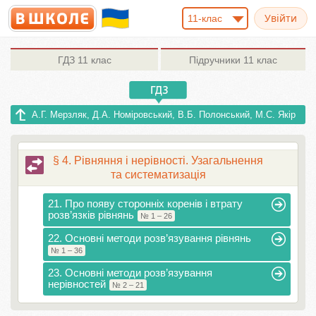
11-клас
ГДЗ
11 клас
Підручники
11 клас
А.Г. Мерзляк, Д.А. Номіровський, В.Б. Полонський, М.С. Якір
§ 4. Рівняння і нерівності. Узагальнення
та систематизація
21. Про появу сторонніх коренів і втрату
розв’язків рівнянь
№ 1 – 26
22. Основні методи розв’язування рівнянь
№ 1 – 36
23. Основні методи розв’язування
нерівностей
№ 2 – 21