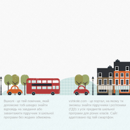
Вшколі - це твій помічник, який
vshkole.com - це портал, на якому ти
допоможе тобі швидко знайти
зможеш знайти підручники і роз'язники
відповідь на завдання або
(ГДЗ) з усіх предметів шкільної
завантажити підручник зі шкільної
програми для різних класів. Сайт
програми без жодних обмежень.
адаптовано під твій смартфон.