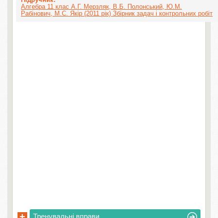
Алгебра 11 клас А.Г. Мерзляк, В.Б. Полонський, Ю.М.
Рабінович, М.С. Якір (2011 рік) Збірник задач і контрольних робіт
+
Тренувальні вправи