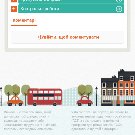
+
Контрольні роботи
Вшколі - це твій помічник, який
vshkole.com - це портал, на якому ти
допоможе тобі швидко знайти
зможеш знайти підручники і роз'язники
відповідь на завдання або
(ГДЗ) з усіх предметів шкільної
завантажити підручник зі шкільної
програми для різних класів. Сайт
програми без жодних обмежень.
адаптовано під твій смартфон.