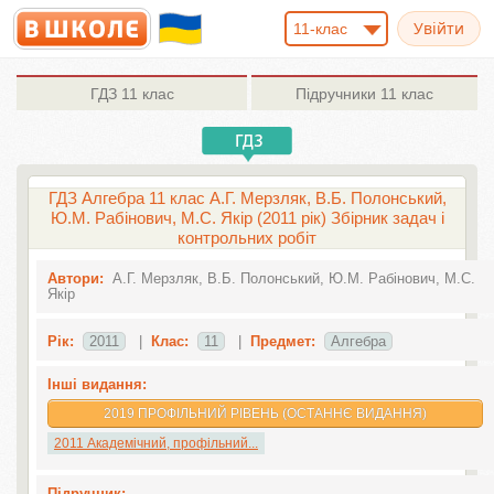
11-клас
ГДЗ
11 клас
Підручники
11 клас
ГДЗ Алгебра 11 клас А.Г. Мерзляк, В.Б. Полонський,
Ю.М. Рабінович, М.С. Якір (2011 рік) Збірник задач і
контрольних робіт
Автори:
А.Г. Мерзляк, В.Б. Полонський, Ю.М. Рабінович, М.С.
Якір
Рік:
2011
|
Клас:
11
|
Предмет:
Алгебра
Інші видання:
2019 ПРОФІЛЬНИЙ РІВЕНЬ (ОСТАННЄ ВИДАННЯ)
2011 Академічний, профільний...
Підручник: