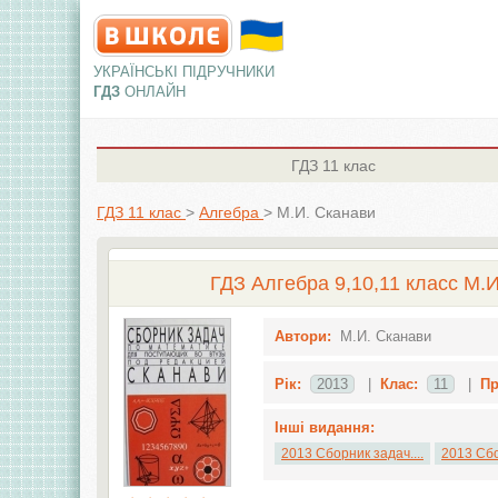
УКРАЇНСЬКІ ПІДРУЧНИКИ
ГДЗ
ОНЛАЙН
ГДЗ
11 клас
ГДЗ 11 клас
>
Алгебра
>
М.И. Сканави
ГДЗ Алгебра 9,10,11 класс М.И
Автори:
М.И. Сканави
Рік:
2013
|
Клас:
11
|
Пр
Інші видання:
2013 Сборник задач....
2013 Сбо