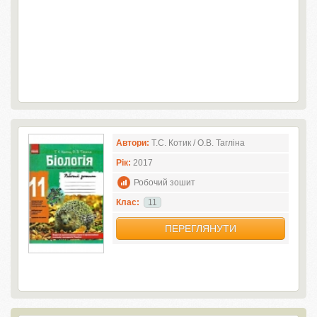
Автори:
Т.С. Котик / О.В. Тагліна
Рік:
2017
Робочий зошит
Клас:
11
ПЕРЕГЛЯНУТИ