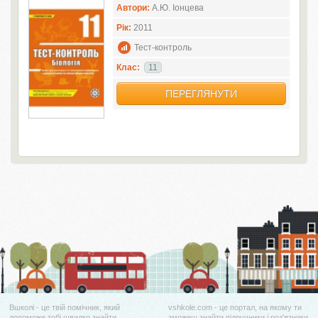
Автори:
А.Ю. Іонцева
Рік:
2011
Тест-контроль
Клас:
11
ПЕРЕГЛЯНУТИ
Вшколі - це твій помічник, який
vshkole.com - це портал, на якому ти
допоможе тобі швидко знайти
зможеш знайти підручники і роз'язники