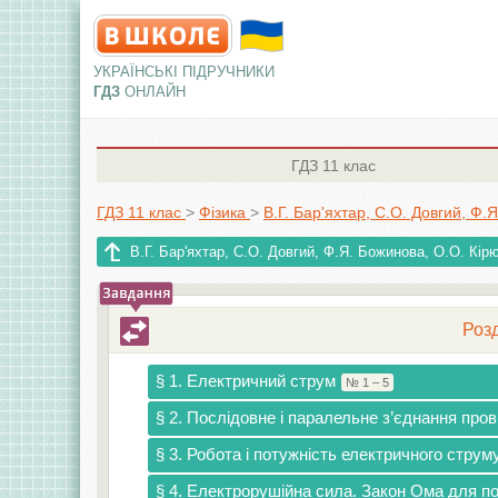
УКРАЇНСЬКІ ПІДРУЧНИКИ
ГДЗ
ОНЛАЙН
ГДЗ
11 клас
ГДЗ 11 клас
>
Фізика
>
В.Г. Бар'яхтар, С.О. Довгий, Ф.
В.Г. Бар'яхтар, С.О. Довгий, Ф.Я. Божинова, О.О. Кір
Розд
§ 1. Електричний струм
№ 1 – 5
§ 2. Послідовне і паралельне з’єднання пров
§ 3. Робота і потужність електричного стру
§ 4. Електрорушійна сила. Закон Ома для п