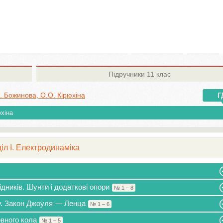
Підручники
11 клас
Я. Божинова, О.О. Кірюхіна
юхіна
іл I. Електродинаміка
ідників. Шунти і додаткові опори
№ 1 – 8
му. Закон Джоуля — Ленца
№ 1 – 6
овного кола
№ 1 – 5