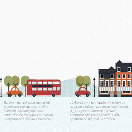
Вшколі - це твій помічник, який
vshkole.com - це портал, на якому ти
допоможе тобі швидко знайти
зможеш знайти підручники і роз'язники
відповідь на завдання або
(ГДЗ) з усіх предметів шкільної
завантажити підручник зі шкільної
програми для різних класів. Сайт
програми без жодних обмежень.
адаптовано під твій смартфон.