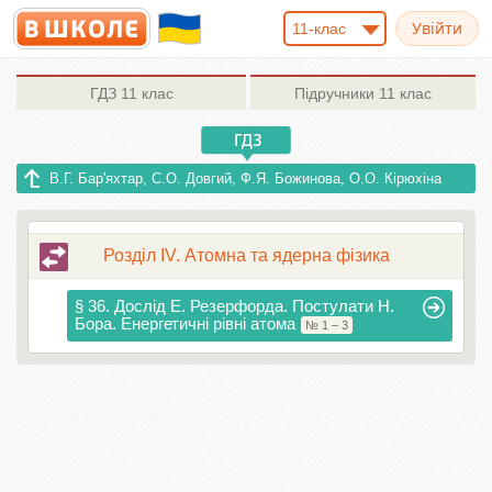
11-клас
ГДЗ
11 клас
Підручники
11 клас
В.Г. Бар'яхтар, С.О. Довгий, Ф.Я. Божинова, О.О. Кірюхіна
Розділ IV. Атомна та ядерна фізика
§ 36. Дослід Е. Резерфорда. Постулати Н.
Бора. Енергетичні рівні атома
№ 1 – 3