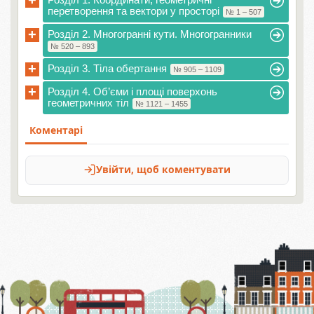
+
перетворення та вектори у просторі
№ 1 – 507
+
Розділ 2. Многогранні кути. Многогранники
№ 520 – 893
+
Розділ 3. Тіла обертання
№ 905 – 1109
+
Розділ 4. Об’єми і площі поверхонь
геометричних тіл
№ 1121 – 1455