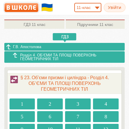
11-клас
ГДЗ
11 клас
Підручники
11 клас
Г.В. Апостолова
Розділ 4. ОБ’ЄМИ ТА ПЛОЩІ ПОВЕРХОНЬ
ГЕОМЕТРИЧНИХ ТІЛ
§ 23. Об’єми призми і циліндра - Розділ 4.
ОБ’ЄМИ ТА ПЛОЩІ ПОВЕРХОНЬ
ГЕОМЕТРИЧНИХ ТІЛ
1
2
3
4
5
6
7
8