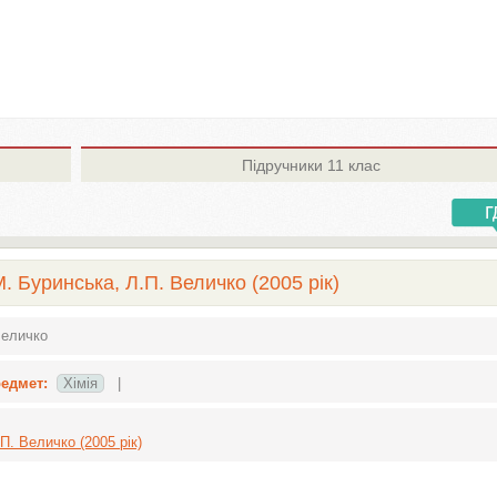
Підручники
11 клас
М. Буринська, Л.П. Величко (2005 рік)
Величко
едмет:
Хімія
|
П. Величко (2005 рік)