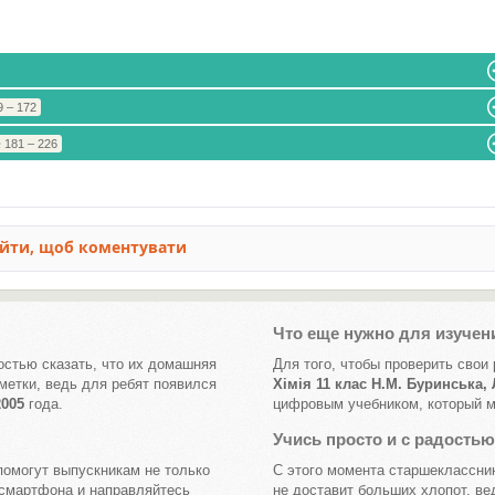
 – 172
 181 – 226
Что еще нужно для изучен
остью сказать, что их домашняя
Для того, чтобы проверить сво
метки, ведь для ребят появился
Хімія 11 клас Н.М. Буринська,
2005
года.
цифровым учебником, который мо
Учись просто и с радость
омогут выпускникам не только
С этого момента старшеклассник
о смартфона и направляйтесь
не доставит больших хлопот, ве