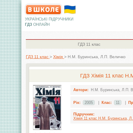
УКРАЇНСЬКІ ПІДРУЧНИКИ
ГДЗ
ОНЛАЙН
ГДЗ
11 клас
ГДЗ 11 клас
>
Хімія
>
Н.М. Буринська, Л.П. Величко
ГДЗ Хімія 11 клас Н.
Автори:
Н.М. Буринська, Л.П. 
Рік:
2005
|
Клас:
11
|
Пр
Підручник:
Хімія 11 клас Н.М. Буринська, Л.