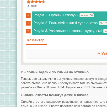
4079
+
Розділ 1. Органічні сполуки
№ 4 – 136
+
Розділ 2. Роль хімії в житті суспільства
№ 139
+
Розділ 3. Узагальнення знань з курсу хімії
№
Выполни задачи по химии на отлично
Теперь все школьники в выпускном классе смогут с тверд
работа выполнена верно и заслуживает только высокой от
решебник Хімія 11 клас Н.М. Буринська, Л.П. Величко 
Онлайн ответы помогут даже в школе
Онлайн ответы в цифровом решебнике на нашем портале п
дома, а и в школе. Просто посетите наш портал со своег