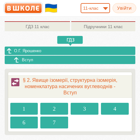
11-клас
ГДЗ
11 клас
Підручники
11 клас
О.Г. Ярошенко
Вступ
§ 2. Явище ізомерії, структурна ізомерія,
номенклатура насичених вуглеводнів -
Вступ
1
2
3
4
6
7