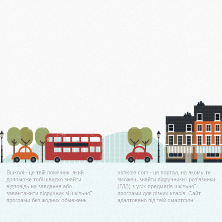
Вшколі - це твій помічник, який
vshkole.com - це портал, на якому ти
допоможе тобі швидко знайти
зможеш знайти підручники і роз'язники
відповідь на завдання або
(ГДЗ) з усіх предметів шкільної
завантажити підручник зі шкільної
програми для різних класів. Сайт
програми без жодних обмежень.
адаптовано під твій смартфон.