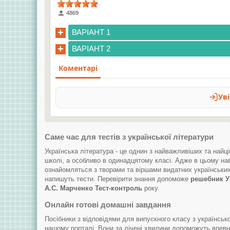
4869
+
ВАРІАНТ 1
+
ВАРІАНТ 2
Саме час для тестів з української літератури
Українська література - це однин з найважливіших та найці
школі, а особливо в одинадцятому класі. Адже в цьому на
ознайомляться з творами та віршами видатних українських
напишуть тести. Перевірити знання допоможе
решебник Ук
А.С. Марченко Тест-контроль
року.
Онлайн готові домашні завдання
Посібники з відповідями для випускного класу з українськ
нашому порталі. Вони за лічені хвилини допоможуть впевн