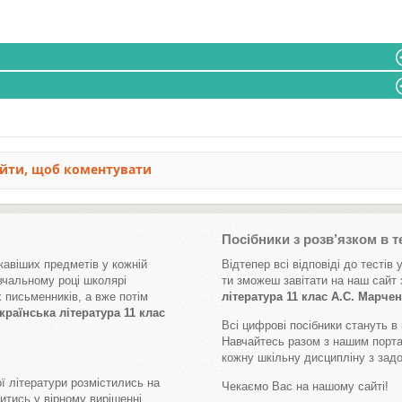
Посібники з розв’язком в т
кавіших предметів у кожній
Відтепер всі відповіді до тестів
вчальному році школярі
ти зможеш завітати на наш сайт
 письменників, а вже потім
література 11 клас А.С. Марче
раїнська література 11 клас
Всі цифрові посібники стануть в 
Навчайтесь разом з нашим порта
кожну шкільну дисципліну з зад
ої літератури розмістились на
Чекаємо Вас на нашому сайті!
итись у вірному вирішенні