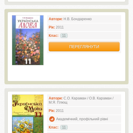
Автори:
Н.В. Бондаренко
Рік:
2011
Клас:
11
ПЕРЕГЛЯНУТИ
Автори:
С.О. Караман / О.В. Караман /
М.Я. Плющ
Рік:
2011
Академічний, профільний рівні
Клас:
11