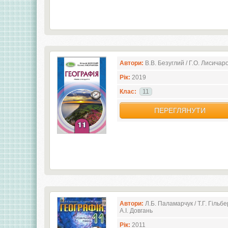
Автори:
В.В. Безуглий / Г.О. Лисичар
Рік:
2019
Клас:
11
ПЕРЕГЛЯНУТИ
Автори:
Л.Б. Паламарчук / Т.Г. Гільбер
А.І. Довгань
Рік:
2011