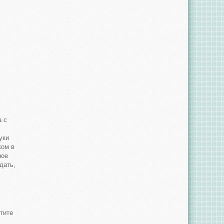
а с
уки
ком в
ное
дать,
тите