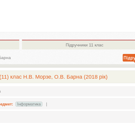
Підручники
11 клас
 Барна
11) клас Н.В. Морзе, О.В. Барна (2018 рік)
а
едмет:
Інформатика
|