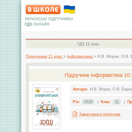
УКРАЇНСЬКІ ПІДРУЧНИКИ
ГДЗ
ОНЛАЙН
ГДЗ
11 клас
Підручники 11 клас
>
Інформатика
>
Н.В. Морзе, О.В.
Підручник Інформатика 10 (
Автори:
Н.В. Морзе, О.В. Барн
Рік:
2018
|
Клас:
11
|
Пр
Завантажити підручник