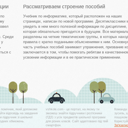
оции
Рассматриваем строение пособий
 по
Учебник по информатике, который расположен на наших
ому
страницах, написан по новой программе. Десятиклассники 
извел
увидеть в нем много полезной информации по дисциплине,
которая обязательно пригодится в будущем. Все материал
. Среди
разделены на четкие тематические группы, в которых нахо
 у
правила с кратко поданными объяснениями к ним. Основн
ь
часть учебных пособий занимают упражнения, призвание к
ться с
заключается в том, чтобы помогать ребятам в качественно
усвоении информации и в ее практическом применении.
й помічник, який допоможе
vshkole.com - це портал, на якому ти
Команда 
айти відповідь на завдання
зможеш знайти підручники і роз'язники
зусиль, 
 підручник зі шкільної
(ГДЗ) з усіх предметів шкільної програми
пошуком 
жодних обмежень.
для різних класів. Сайт адаптовано під твій
Користуйс
смартфон.
Зв'язати