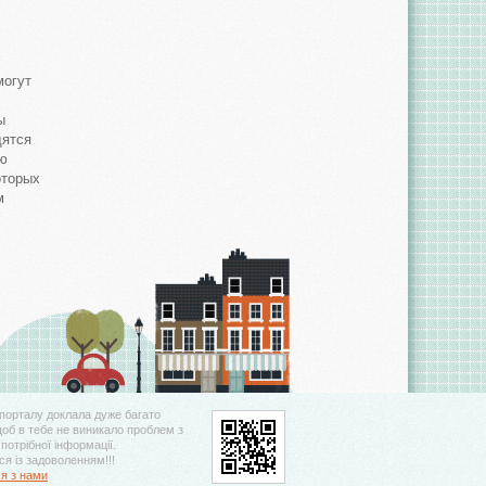
могут
ы
дятся
ую
оторых
м
порталу доклала дуже багато
щоб в тебе не виникало проблем з
потрібної інформації.
я із задоволенням!!!
ся з нами