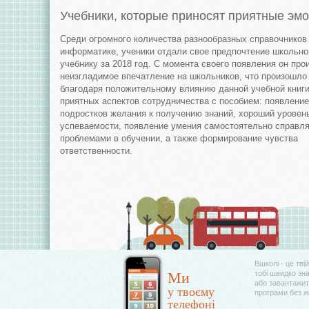
Учебники, которые приносят приятные эм
Среди огромного количества разнообразных справочников
информатике, ученики отдали свое предпочтение школьн
учебнику за 2018 год. С момента своего появления он про
неизгладимое впечатление на школьников, что произошло
благодаря положительному влиянию данной учебной книги
приятных аспектов сотрудничества с пособием: появление
подростков желания к получению знаний, хороший уровен
успеваемости, появление умения самостоятельно справля
проблемами в обучении, а также формирование чувства
ответственности.
Вшколі - це тві
Ми
тобі швидко зн
або завантажити
у твоєму
програми без 
телефоні