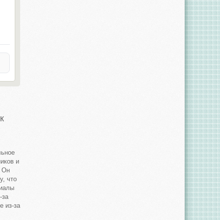
к
льное
иков и
 Он
у, что
риалы
-за
е из-за