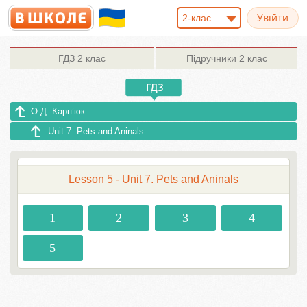
2-клас
ГДЗ
2 клас
Підручники
2 клас
О.Д. Карп’юк
Unit 7. Pets and Aninals
Lesson 5 - Unit 7. Pets and Aninals
1
2
3
4
5