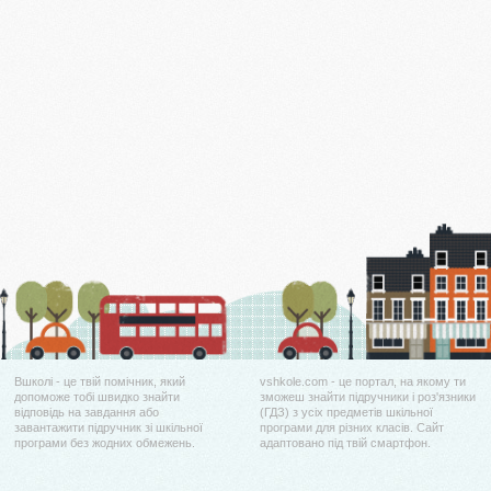
Вшколі - це твій помічник, який
vshkole.com - це портал, на якому ти
допоможе тобі швидко знайти
зможеш знайти підручники і роз'язники
відповідь на завдання або
(ГДЗ) з усіх предметів шкільної
завантажити підручник зі шкільної
програми для різних класів. Сайт
програми без жодних обмежень.
адаптовано під твій смартфон.