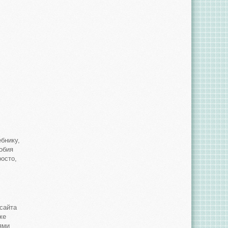
ебнику,
обия
осто,
сайта
же
ями