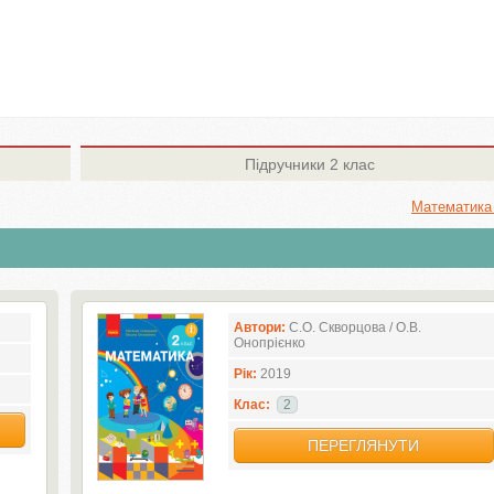
Підручники
2 клас
Математика
Автори:
С.О. Скворцова / О.В.
Онопрієнко
Рік:
2019
Клас:
2
ПЕРЕГЛЯНУТИ