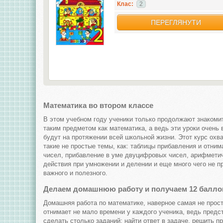
Клас:
2
ПЕРЕГЛЯНУТИ
Математика во втором классе
В этом учебном году ученики только продолжают знакоми
таким предметом как математика, а ведь эти уроки очень
будут на протяжении всей школьной жизни. Этот курс охв
такие не простые темы, как: таблицы прибавления и отним
чисел, прибавление в уме двуцифровых чисел, арифмети
действия при умножении и делении и еще много чего не пр
важного и полезного.
Делаем домашнюю работу и получаем 12 балло
Домашняя работа по математике, наверное самая не прост
отнимает не мало времени у каждого ученика, ведь предс
сделать столько заданий: найти ответ в задаче, решить п