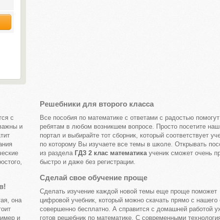
Решебники для второго класса
тся с
Все пособия по математике с ответами с радостью помогут
 важны и
ребятам в любом возникшем вопросе. Просто посетите наш
атит
портал и выбирайте тот сборник, который соответствует уч
ания
по которому Вы изучаете все темы в школе. Открывать пос
ческие
из раздела
ГДЗ 2 клас математика
ученик сможет очень пр
остого,
быстро и даже без регистрации.
Сделай свое обучение проще
в!
Сделать изучение каждой новой темы еще проще поможет
ая, она
цифровой учебник, который можно скачать прямо с нашего 
тоит
совершенно бесплатно. А справится с домашней работой у
ример и
готов решебник по математике. С современными технологи