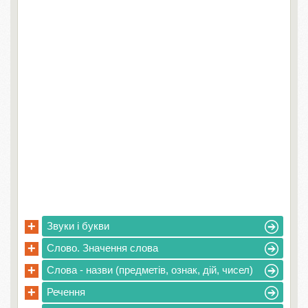
+
Звуки і букви
+
Слово. Значення слова
+
Слова - назви (предметів, ознак, дій, чисел)
+
Речення