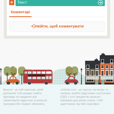
+
Текст
Вшколі - це твій помічник, який
vshkole.com - це портал, на якому ти
допоможе тобі швидко знайти
зможеш знайти підручники і роз'язники
відповідь на завдання або
(ГДЗ) з усіх предметів шкільної
завантажити підручник зі шкільної
програми для різних класів. Сайт
програми без жодних обмежень.
адаптовано під твій смартфон.