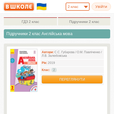
2-клас
ГДЗ
2 клас
Підручники
2 клас
Підручники 2 клас Англiйська мова
Автори:
С.С. Губарєва / О.М. Павліченко /
Л.В. Залюбовська
Рік:
2019
Клас:
2
ПЕРЕГЛЯНУТИ