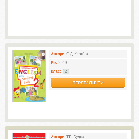
Автори:
О.Д. Карп'юк
Рік:
2019
Клас:
2
ПЕРЕГЛЯНУТИ
Автори:
Т.Б. Будна