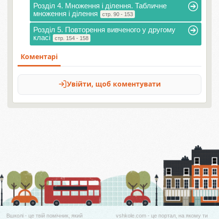
Розділ 4. Множення і ділення. Табличне
множення і ділення
стр. 90 - 153
Розділ 5. Повторення вивченого у другому
класі
стр. 154 - 158
Вшколі - це твій помічник, який
vshkole.com - це портал, на якому ти